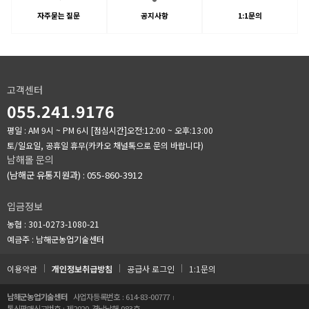
자주묻는 질문
공지사항
1:1문의
고객센터
055.241.9176
평일 : AM 9시 ~ PM 6시
[점심시간]오전:12:00 ~ 오후:13:00
토/일요일, 공휴일 휴무(카카오 채널톡으로 문의 바랍니다)
남해몰 문의
(남해군 유통지원과) : 055-860-3912
입금정보
농협 : 301-0273-1080-21
예금주 : 남해군농업기술센터
이용약관
개인정보취급방침
공급사 로그인
1:1문의
남해군농업기술센터
사업자등록번호 : 614-83-00777
통신판매신고번호 : 제2020-경남남해-083호