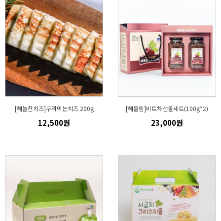
[해늘찬치즈]구워먹는치즈 200g
[해울림]비트차선물세트(100g*2)
12,500원
23,000원