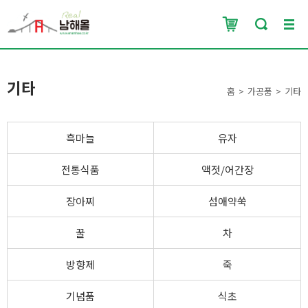
기타
홈
가공품
기타
흑마늘
유자
전통식품
액젓/어간장
장아찌
섬애약쑥
꿀
차
방향제
죽
기념품
식초