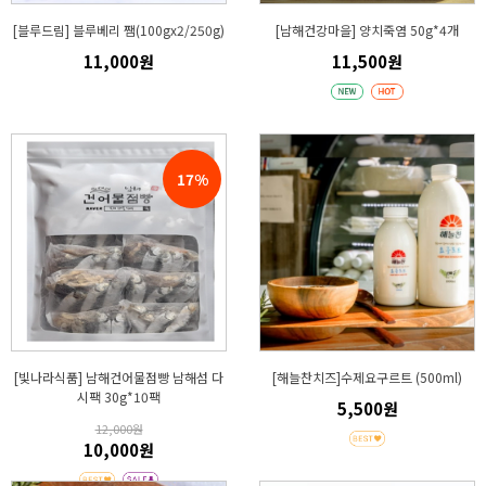
[블루드림] 블루베리 쨈(100gx2/250g)
[남해건강마을] 양치죽염 50g*4개
11,000원
11,500원
17%
[빛나라식품] 남해건어물점빵 남해섬 다
[해늘찬치즈]수제요구르트 (500ml)
시팩 30g*10팩
5,500원
12,000원
10,000원