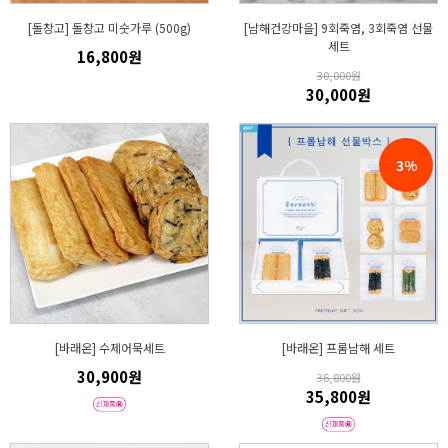
[돌창고] 돌창고 미숫가루 (500g)
[남해건강마을] 9회죽염, 3회죽염 선물
세트
16,800원
30,000원
30,000원
3%
[바래온] 수제어묵세트
[바래온] 프롬남해 세트
30,900원
36,800원
35,800원