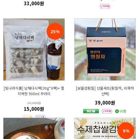
33,000원
25%
[빛나라식품] 남해다시팩(30g*8팩)+ 멸
[보물섬황칠] 선물세트(황칠차, 비파차
치액젓 900ml 꾸러미
선택)
39,000원
20,000원
15,000원
9%