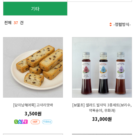
기타
전체
37
건
[담이남해어묵] 고사리맛바
[보물초] 샐러드 발사믹 3종세트(보리수,
약복숭아, 무화과)
3,500원
33,000원