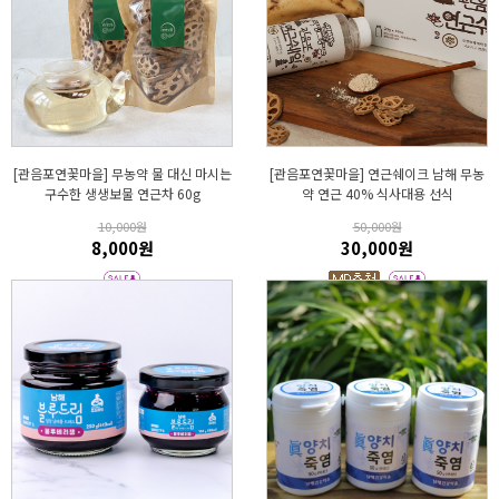
[관음포연꽃마을] 무농약 물 대신 마시는
[관음포연꽃마을] 연근쉐이크 남해 무농
구수한 생생보물 연근차 60g
약 연근 40% 식사대용 선식
10,000원
50,000원
8,000원
30,000원