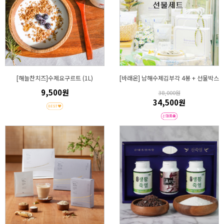
[해늘찬치즈]수제요구르트 (1L)
[바래온] 남해수제김부각 4봉 + 선물박스
9,500원
38,000원
34,500원