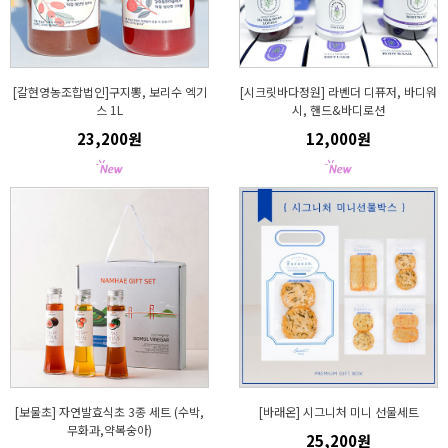
[갈현영농조합법인]구지뽕, 보리수 엑기
[시크릿바다정원] 라벤더 디퓨저, 바디워
스 1L
시, 핸드&바디로션
23,200원
12,000원
[보물초] 자연발효식초 3종 세트 (수박,
[바래온] 시그니처 미니 선물세트
무화과,약복숭아)
25,200원