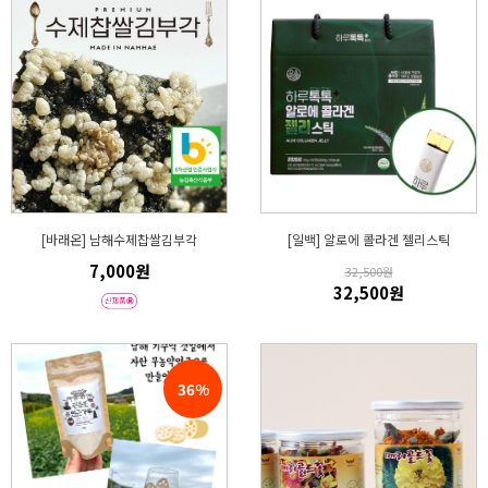
[바래온] 남해수제찹쌀김부각
[일백] 알로에 콜라겐 젤리스틱
7,000원
32,500원
32,500원
36%