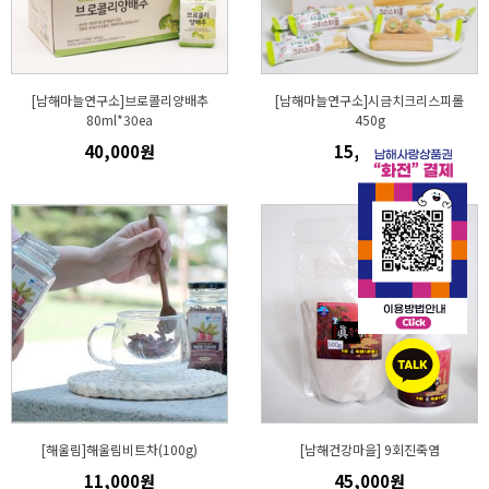
[남해마늘연구소]브로콜리양배추
[남해마늘연구소]시금치크리스피롤
80ml*30ea
450g
40,000원
15,000원
[해울림]해울림비트차(100g)
[남해건강마을] 9회진죽염
11,000원
45,000원