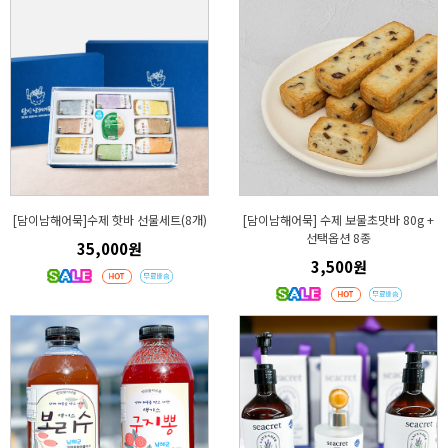
[담이남해어묵]수제 핫바 선물세트(8개)
[담이남해어묵] 수제 보물초맛바 80g +
선택옵션 8종
35,000원
3,500원