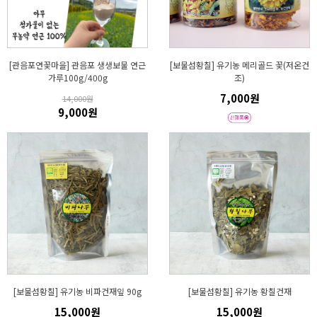
[관음포연꽃마을] 관음포 생생보물 연근
[보물섬황칠] 유기농 메리골드 꽃(저온건
가루100g/400g
조)
7,000원
14,000원
9,000원
[보물섬황칠] 유기농 비파건재잎 90g
[보물섬황칠] 유기농 황칠건재
15,000원
15,000원