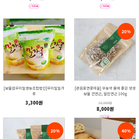
20%
[보물섬우리밀영농조합법인]우리밀밀가
[관음포연꽃마을] 무농약 몸에 좋은 생생
루
보물 건연근, 말린연근 100g
3,300원
10,000원
8,000원
20%
40%