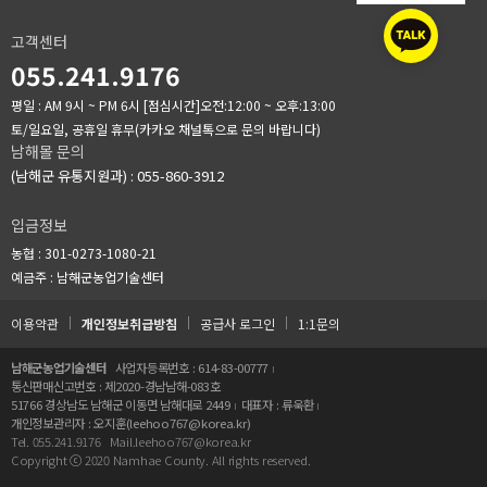
고객센터
055.241.9176
평일 : AM 9시 ~ PM 6시
[점심시간]오전:12:00 ~ 오후:13:00
토/일요일, 공휴일 휴무(카카오 채널톡으로 문의 바랍니다)
남해몰 문의
(남해군 유통지원과) : 055-860-3912
입금정보
농협 : 301-0273-1080-21
예금주 : 남해군농업기술센터
이용약관
개인정보취급방침
공급사 로그인
1:1문의
남해군농업기술센터
사업자등록번호 : 614-83-00777
통신판매신고번호 : 제2020-경남남해-083호
51766 경상남도 남해군 이동면 남해대로 2449
대표자 : 류욱환
개인정보관리자 : 오지훈(leehoo767@korea.kr)
Tel. 055.241.9176
Mail.leehoo767@korea.kr
Copyright ⓒ 2020 Namhae County. All rights reserved.