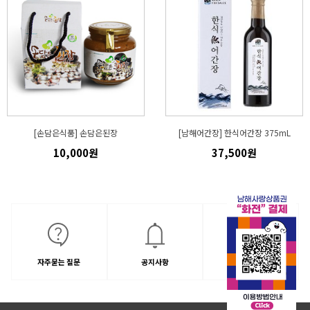
[손담은식품] 손담은된장
[남해어간장] 한식어간장 375mL
10,000원
37,500원
자주묻는 질문
공지사항
1:1문의