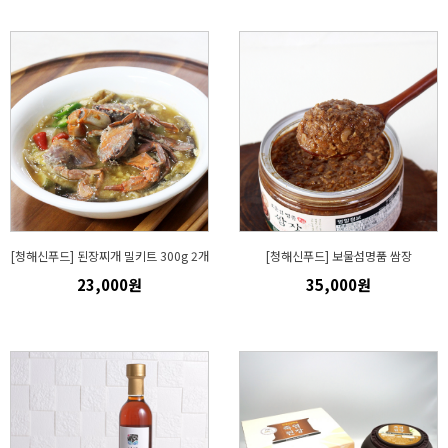
[청해신푸드] 된장찌개 밀키트 300g 2개
[청해신푸드] 보물섬명품 쌈장
23,000원
35,000원