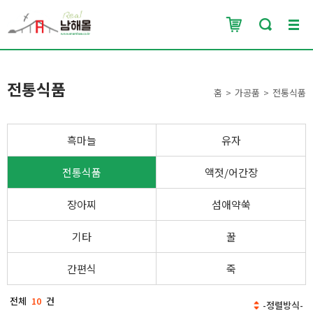
전통식품
홈
가공품
전통식품
흑마늘
유자
전통식품
액젓/어간장
장아찌
섬애약쑥
기타
꿀
간편식
죽
전체
10
건