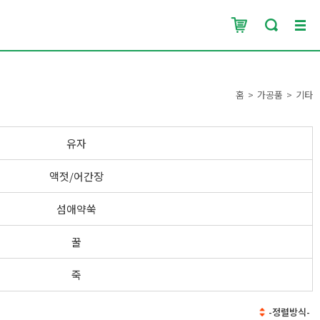
홈
가공품
기타
유자
액젓/어간장
섬애약쑥
꿀
죽