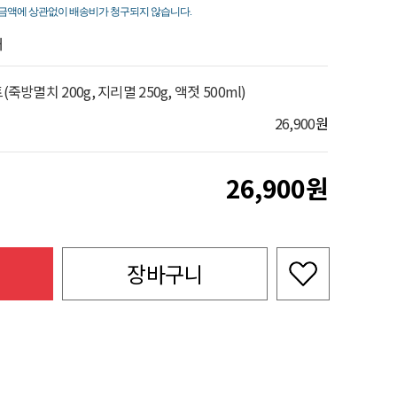
죽
금액에 상관없이 배송비가 청구되지 않습니다.
해
방멸치 200g, 지리멸 250g, 액젓 500ml)
26,900
원
26,900
장바구니