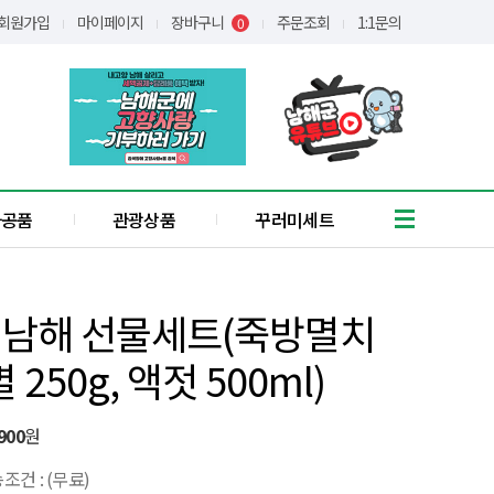
회원가입
마이페이지
장바구니
주문조회
1:1문의
0
가공품
관광상품
꾸러미세트
흑마늘
유자
] 남해 선물세트(죽방멸치
통식품
/어간장
 250g, 액젓 500ml)
장아찌
애약쑥
기타
900
원
꿀
조건 : (무료)
간편식