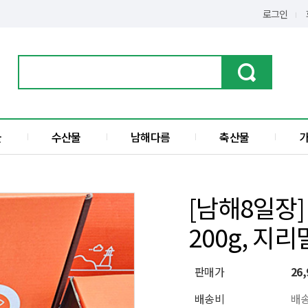
로그인
물
수산물
남해다름
축산물
가공품
한우
수산물
돼지고기
[남해8일장
전
액젓
200g, 지리멸
섬
판매가
26,
배송비
배송