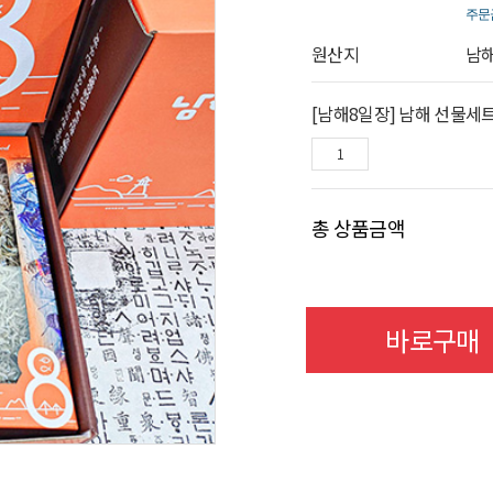
주문
원산지
남
[남해8일장] 남해 선물세트(죽
총 상품금액
바로구매