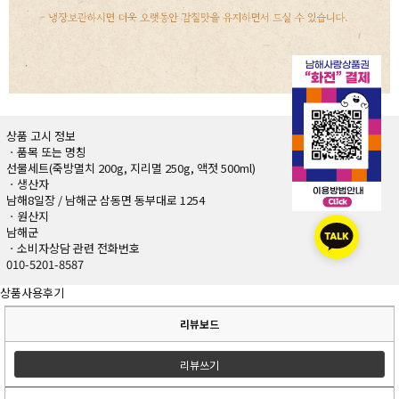
상품 고시 정보
ㆍ품목 또는 명칭
선물세트(죽방멸치 200g, 지리멸 250g, 액젓 500ml)
ㆍ생산자
남해8일장 / 남해군 삼동면 동부대로 1254
ㆍ원산지
남해군
ㆍ소비자상담 관련 전화번호
010-5201-8587
상품사용후기
리뷰보드
리뷰쓰기