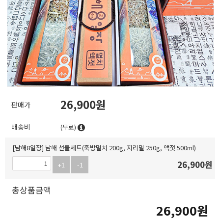
26,900
판매가
배송비
(무료)
[남해8일장] 남해 선물세트(죽방멸치 200g, 지리멸 250g, 액젓 500ml)
26,900
원
+1
-1
총상품금액
26,900