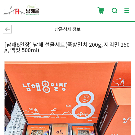
상품상세 정보
[남해8일장] 남해 선물세트(죽방멸치 200g, 지리멸 250
g, 액젓 500ml)