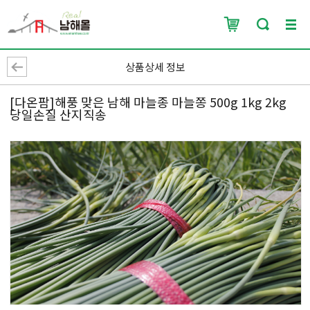
상품상세 정보
[다온팜]해풍 맞은 남해 마늘종 마늘쫑 500g 1kg 2kg
당일손질 산지직송