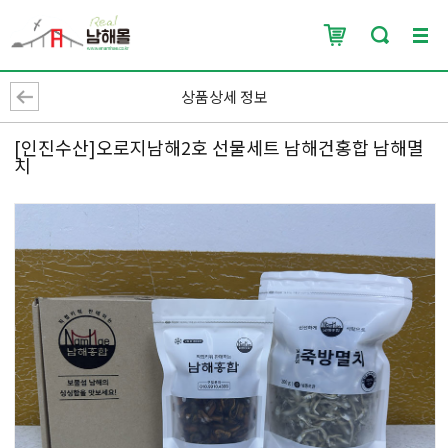
상품상세 정보
[인진수산]오로지남해2호 선물세트 남해건홍합 남해멸
치