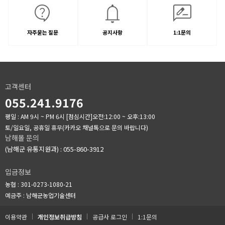
자주묻는 질문
공지사항
1:1문의
고객센터
055.241.9176
평일 : AM 9시 ~ PM 6시
[점심시간]오전:12:00 ~ 오후:13:00
토/일요일, 공휴일 휴무(카카오 채널톡으로 문의 바랍니다)
남해몰 문의
(남해군 유통지원과) : 055-860-3912
입금정보
농협 : 301-0273-1080-21
예금주 : 남해군농업기술센터
이용약관
개인정보취급방침
공급사 로그인
1:1문의