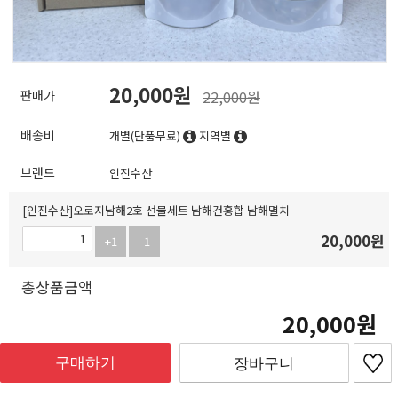
20,000
판매가
22,000원
배송비
개별(단품무료)
지역별
브랜드
인진수산
[인진수산]오로지남해2호 선물세트 남해건홍합 남해멸치
20,000
원
+1
-1
총상품금액
20,000
구매하기
장바구니