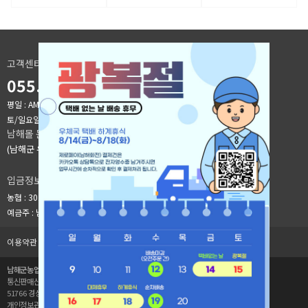
고객센터
055.241.9176
평일 : AM 9시 ~ PM 6시
[점심시간]오전:12:00 ~ 오후:13:00
토/일요일, 공휴일 휴무(카카오 채널톡으로 문의 바랍니다)
남해몰 문의
(남해군 유통지원과) : 055-860-3912
입금정보
농협 : 301-0273-1080-21
예금주 : 남해군농업기술센터
이용약관
개인정보취급방침
공급사 로그인
1:1문의
남해군농업기술센터
사업자등록번호 : 614-83-00777
통신판매신고번호 : 제2020-경남남해-083호
51766 경상남도 남해군 이동면 남해대로 2449
대표자 : 류욱환
개인정보관리자 : 오지훈(leehoo767@korea.kr)