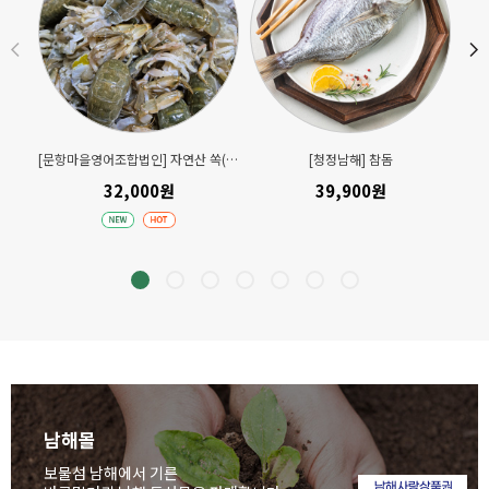
[문항마을영어조합법인] 자연산 쏙(손질) 300gx2팩
[청정남해] 참돔
32,000원
39,900원
남해몰
보물섬 남해에서 기른