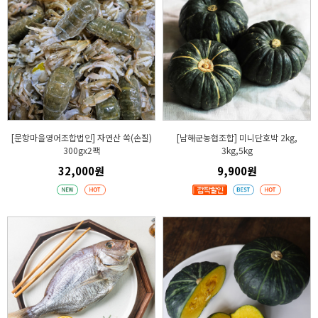
[문항마을영어조합법인] 자연산 쏙(손질)
[남해군농협조합] 미니단호박 2kg,
300gx2팩
3kg,5kg
32,000원
9,900원