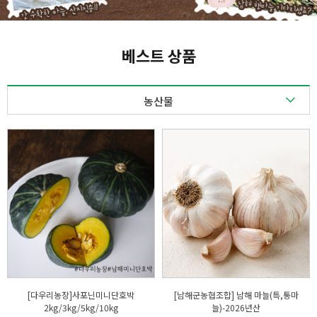
베스트 상품
농산물
농산물
축산물
수산물
가공품
[다우리농장]사포닌미니단호박
[남해군농협조합] 남해 마늘(특,통마
2kg/3kg/5kg/10kg
늘)-2026년산