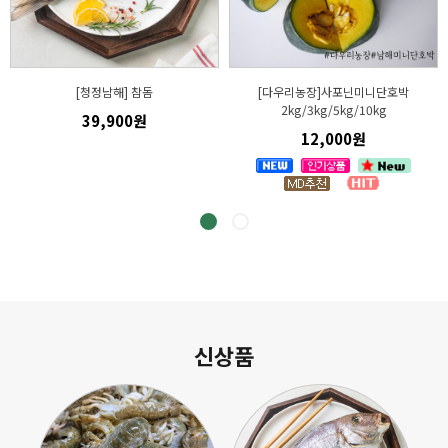
[청정남해] 참돔
[다우리농장]사포닌미니단호박
2kg/3kg/5kg/10kg
39,900원
12,000원
신상품