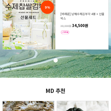
9%
[바래온] 남해수제김부각 4봉 + 선물
박스
34,500원
38,000원
MD 추천