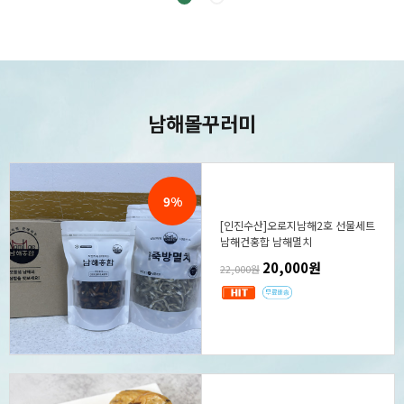
남해몰
꾸러미
9%
[인진수산]오로지남해2호 선물세트
남해건홍합 남해멸치
20,000원
22,000원