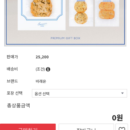
판매가
25,200
배송비
(조건)
브랜드
바래온
포장 선택
총상품금액
0