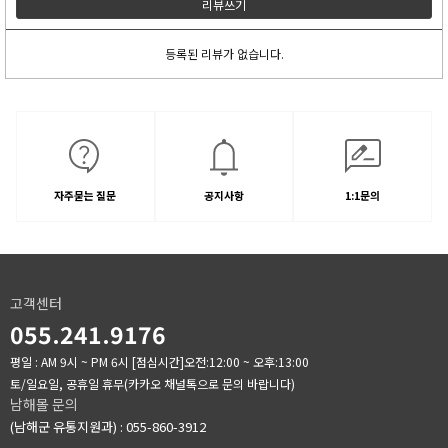
리뷰쓰기
등록된 리뷰가 없습니다.
자주묻는 질문
공지사항
1:1문의
고객센터
055.241.9176
평일 : AM 9시 ~ PM 6시
[점심시간]오전:12:00 ~ 오후:13:00
토/일요일, 공휴일 휴무(카카오 채널톡으로 문의 바랍니다)
남해몰 문의
(남해군 유통지원과) : 055-860-3912