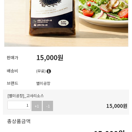
15,000
판매가
배송비
(무료)
브랜드
별미공장
[별미공장]_고사리소스
15,000
원
+1
-1
총상품금액