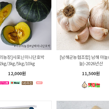
우리농장]사포닌미니단호박
[남해군농협조합] 남해 마늘
2kg/3kg/5kg/10kg
늘)-2026년산
12,000원
11,500원