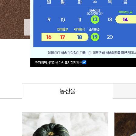
새꼬막
미니단호박
현재의 메세지창을 다시 표시하지 않음
농산물