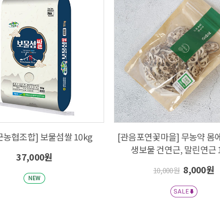
[남해군농협조합] 보물섬쌀 10kg
[관음포연꽃마을] 무농약 몸에
생보물 건연근, 말린연근 1
37,000원
8,000원
10,000원