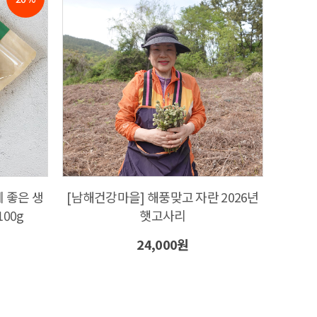
 좋은 생
[남해건강마을] 해풍맞고 자란 2026년
00g
햇고사리
24,000원