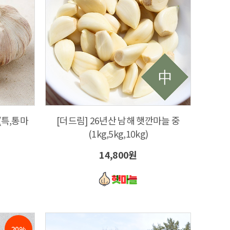
(특,통마
[더드림] 26년산 남해 햇깐마늘 중
(1kg,5kg,10kg)
14,800원
20%