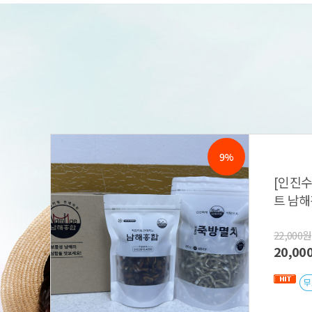
9%
[인진
트 남
22,000원
20,00