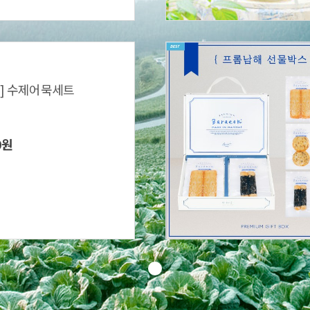
] 수제어묵세트
0원