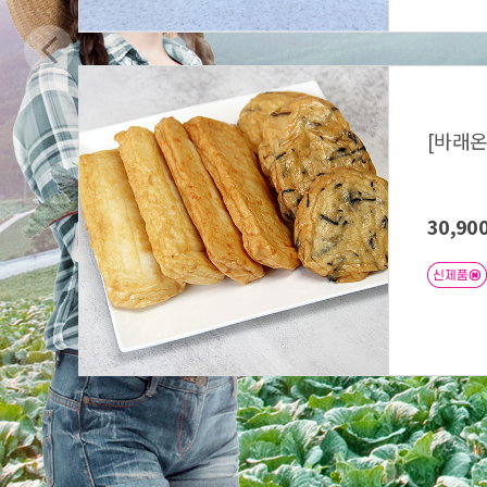
[바래온
30,90