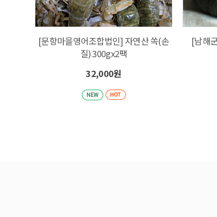
[문항마을영어조합법인] 자연산 쏙(손
[남해군
질) 300gx2팩
32,000원