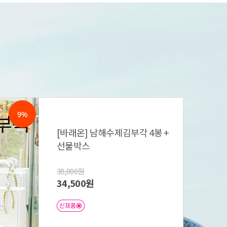
9%
[바래온] 남해수제김부각 4봉 +
선물박스
38,000원
34,500원