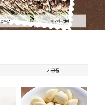
죽
화전수산
라꼬에프엔비
가공품