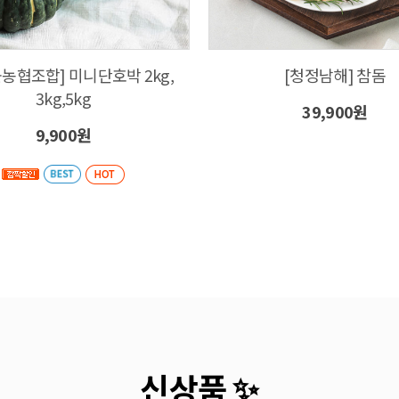
농협조합] 미니단호박 2kg,
[청정남해] 참돔
3kg,5kg
39,900원
9,900원
신상품 ✨