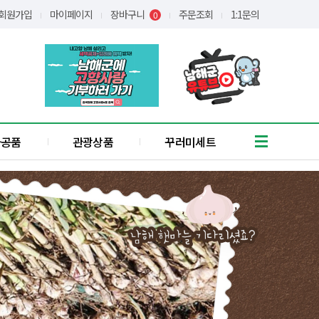
회원가입
마이페이지
장바구니
주문조회
1:1문의
0
가공품
관광상품
꾸러미세트
흑마늘
유자
통식품
/어간장
장아찌
애약쑥
기타
꿀
간편식