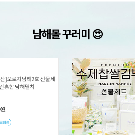
남해몰
꾸러미 😍
수산]오로지남해2호 선물세
해건홍합 남해멸치
0원