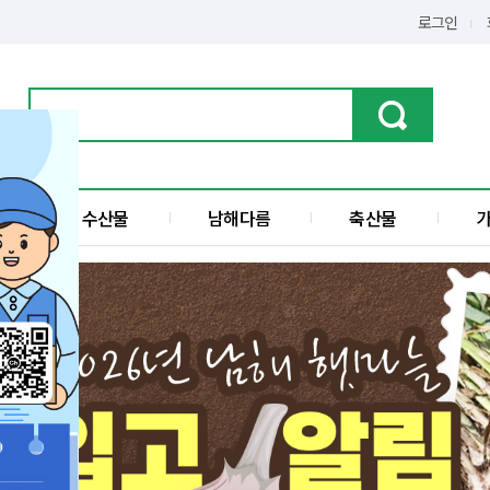
로그인
물
수산물
남해다름
축산물
가공품
한우
수산물
돼지고기
전
액젓
섬