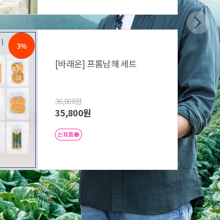
3%
[바래온] 프롬남해 세트
36,800원
35,800원