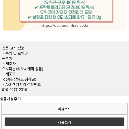
상품 고시 정보
ㆍ품명 및 모델명
콤부차
ㆍ제조자
오시다남해(자체제작 상품)
ㆍ제조국
국산(경상남도 남해군)
ㆍA/S 책임자와 전화번호
010-9277-2310
상품사용후기
리뷰보드
리뷰쓰기