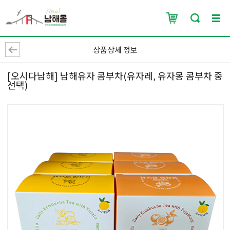
상품상세 정보
[오시다남해] 남해유자 콤부차(유자레, 유자몽 콤부차 중
선택)