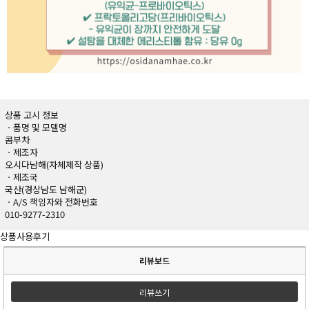
상품 고시 정보
ㆍ품명 및 모델명
콤부차
ㆍ제조자
오시다남해(자체제작 상품)
ㆍ제조국
국산(경상남도 남해군)
ㆍA/S 책임자와 전화번호
010-9277-2310
상품사용후기
리뷰보드
리뷰쓰기