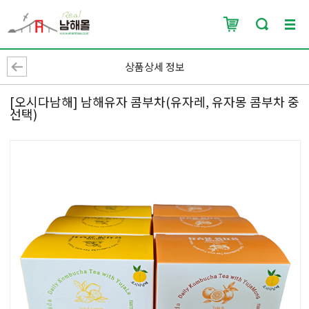
상품상세 정보
[오시다남해] 남해유자 콤부차(유자레, 유자몽 콤부차 중
선택)