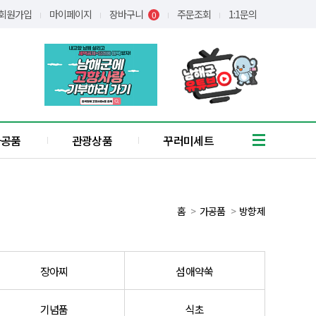
회원가입
마이페이지
장바구니
주문조회
1:1문의
0
가공품
관광상품
꾸러미세트
흑마늘
유자
통식품
홈
가공품
방향제
/어간장
장아찌
애약쑥
장아찌
섬애약쑥
기타
꿀
간편식
기념품
식초