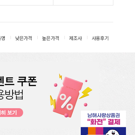
죽
품명
낮은가격
높은가격
제조사
사용후기