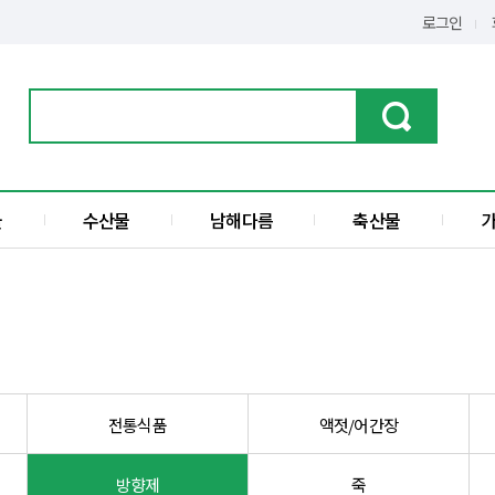
로그인
물
수산물
남해다름
축산물
가공품
한우
수산물
돼지고기
전
액젓
섬
전통식품
액젓/어간장
방향제
죽