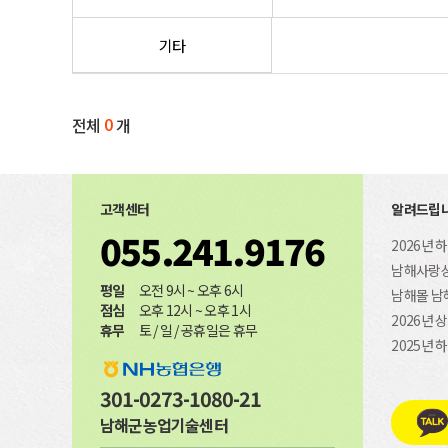
기타
0
전체
개
고객센터
알려드립니
055.241.9176
2026년 
남해사랑상
평일
오전 9시 ~ 오후 6시
남해몰 남
점심
오후 12시 ~ 오후 1시
2026년
휴무
토 / 일 / 공휴일은 휴무
2025년 
301-0273-1080-21
남해군농업기술센터